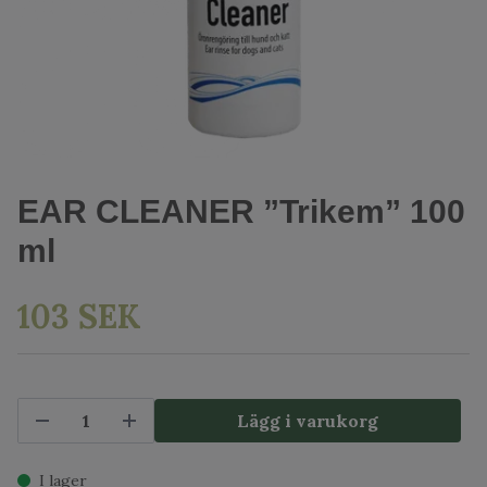
EAR CLEANER ”Trikem” 100
ml
103 SEK
Lägg i varukorg
I lager