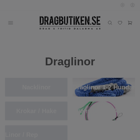
Draglinor
Nacklinor
Draglinor 1-2 Hundar
Krokar / Hake
Spannlinor/Sektioner
Linor / Rep