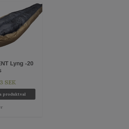
NT Lyng -20
s
83 SEK
a produktval
er