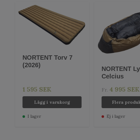
NORTENT Torv 7
(2026)
NORTENT Ly
Celcius
1 595 SEK
4 995 SEK
Fr.
Lägg i varukorg
Flera produ
I lager
Ej i lager