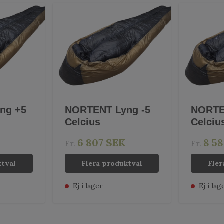
ng +5
NORTENT Lyng -5
NORTE
Celcius
Celciu
6 807 SEK
8 5
Fr.
Fr.
ktval
Flera produktval
Fler
Ej i lager
Ej i lag