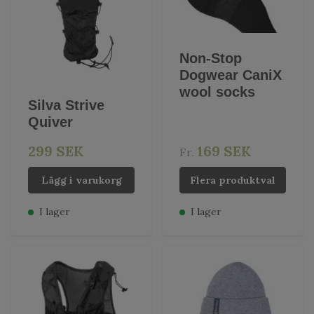
Non-Stop
Dogwear CaniX
wool socks
Silva Strive
Quiver
299 SEK
169 SEK
Fr.
Lägg i varukorg
Flera produktval
I lager
I lager