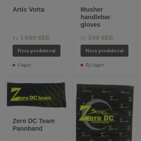
Artic Votta
Musher
handlebar
gloves
1 699 SEK
599 SEK
Fr.
Fr.
Flera produktval
Flera produktval
I lager
Ej i lager
Zero DC Team
Pannband