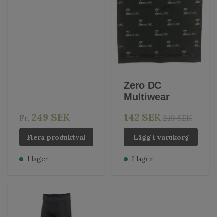
Zero DC
Multiwear
249 SEK
142 SEK
Fr.
219 SEK
Flera produktval
Lägg i varukorg
I lager
I lager