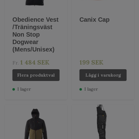
Obedience Vest
Canix Cap
/Träningsväst
Non Stop
Dogwear
(Mens/Unisex)
1 484 SEK
199 SEK
Fr.
Flera produktval
Lägg i varukorg
I lager
I lager