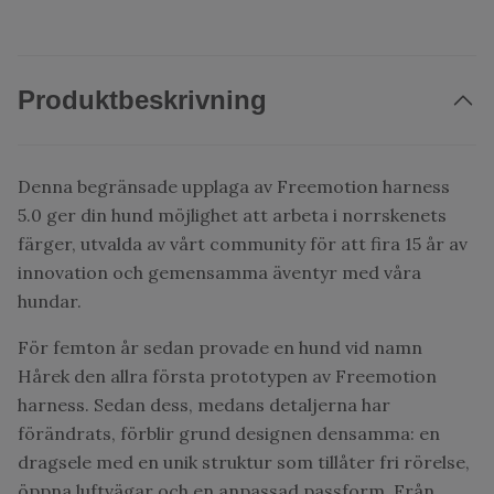
Produktbeskrivning
Denna begränsade upplaga av Freemotion harness
5.0 ger din hund möjlighet att arbeta i norrskenets
färger, utvalda av vårt community för att fira 15 år av
innovation och gemensamma äventyr med våra
hundar.
För femton år sedan provade en hund vid namn
Hårek den allra första prototypen av Freemotion
harness. Sedan dess, medans detaljerna har
förändrats, förblir grund designen densamma: en
dragsele med en unik struktur som tillåter fri rörelse,
öppna luftvägar och en anpassad passform. Från