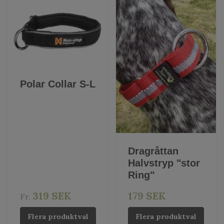
Polar Collar S-L
Dragråttan
Halvstryp "stor
Ring"
319 SEK
179 SEK
Fr.
Flera produktval
Flera produktval