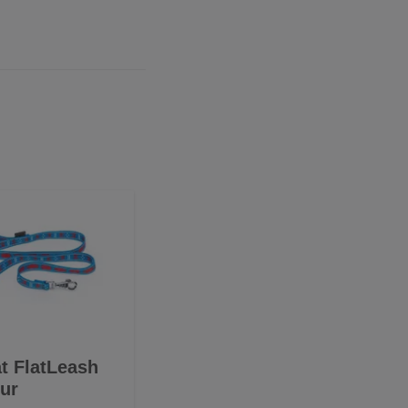
 FlatLeash
our