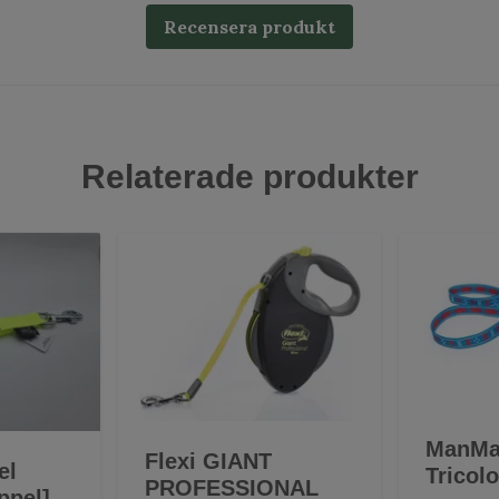
Recensera produkt
Relaterade produkter
ManMat
Flexi GIANT
el
Tricol
PROFESSIONAL
ppel]