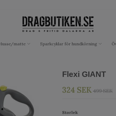
Husse/matte
Sparkcyklar för hundkörning
Öv
Flexi GIANT
324 SEK
499 SEK
Storlek