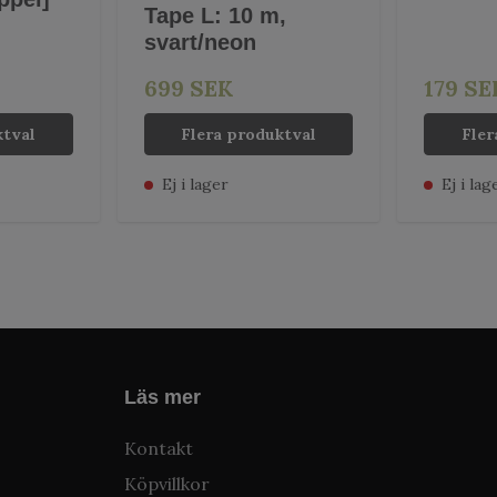
Tape L: 10 m,
svart/neon
699 SEK
179 SE
ktval
Flera produktval
Fler
Ej i lager
Ej i lag
Läs mer
Kontakt
Köpvillkor