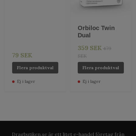
Orbiloc Twin
Dual
359 SEK
479
79 SEK
SEK
Flera produktval
Flera produktval
Ej i lager
Ej i lager
Dragbutiken.se är ett litet e-handel företag från