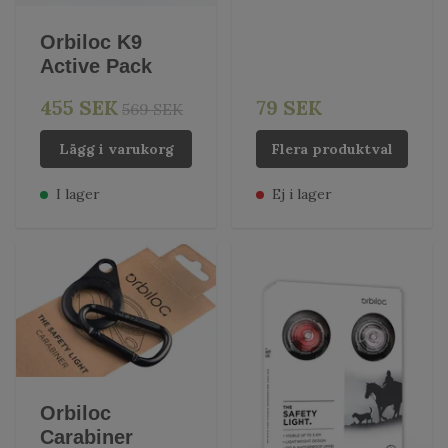
Orbiloc K9
Active Pack
455 SEK
79 SEK
569 SEK
Lägg i varukorg
Flera produktval
I lager
Ej i lager
Orbiloc
Carabiner