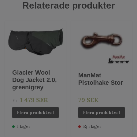
Relaterade produkter
Glacier Wool
ManMat
Dog Jacket 2.0,
Pistolhake Stor
green/grey
1 479 SEK
79 SEK
Fr.
Flera produktval
Flera produktval
I lager
Ej i lager