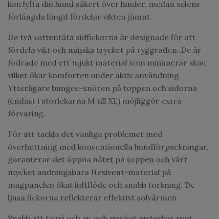
kan lyfta din hund säkert över hinder, medan selens
förlängda längd fördelar vikten jämnt.
De två vattentäta sidfickorna är designade för att
fördela vikt och minska trycket på ryggraden. De är
fodrade med ett mjukt material som minimerar skav,
vilket ökar komforten under aktiv användning.
Ytterligare bungee-snören på toppen och sidorna
(endast i storlekarna M till XL) möjliggör extra
förvaring.
För att tackla det vanliga problemet med
överhettning med konventionella hundförpackningar,
garanterar det öppna nätet på toppen och vårt
mycket andningsbara Hexivent-material på
magpanelen ökat luftflöde och snabb torkning. De
ljusa fickorna reflekterar effektivt solvärmen.
Snabb att ta på och av, och mycket justerbar runt