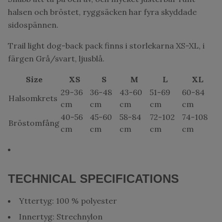
halsen och bröstet, ryggsäcken har fyra skyddade
sidospännen.
Trail light dog-back pack finns i storlekarna XS-XL, i
färgen Grå/svart, ljusblå.
Size
XS
S
M
L
XL
29-36
36-48
43-60
51-69
60-84
Halsomkrets
cm
cm
cm
cm
cm
40-56
45-60
58-84
72-102
74-108
Bröstomfång
cm
cm
cm
cm
cm
TECHNICAL SPECIFICATIONS
Yttertyg: 100 % polyester
Innertyg: Strechnylon