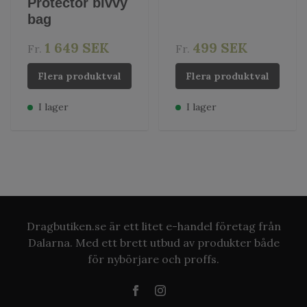
Protector bivvy
bag
1 649 SEK
499 SEK
Fr.
Fr.
Flera produktval
Flera produktval
I lager
I lager
Dragbutiken.se är ett litet e-handel företag från
Dalarna. Med ett brett utbud av produkter både
för nybörjare och proffs.