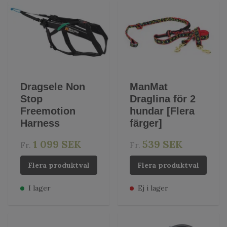
Dragsele Non
ManMat
Stop
Draglina för 2
Freemotion
hundar [Flera
Harness
färger]
1 099 SEK
539 SEK
Fr.
Fr.
Flera produktval
Flera produktval
I lager
Ej i lager