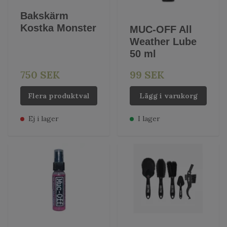
Bakskärm
Kostka Monster
MUC-OFF All
Weather Lube
50 ml
750 SEK
99 SEK
Flera produktval
Lägg i varukorg
Ej i lager
I lager