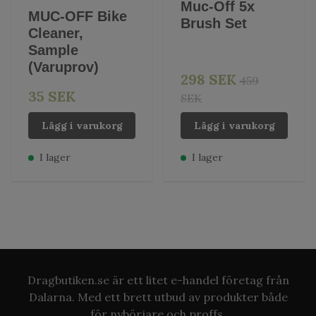
Muc-Off 5x
MUC-OFF Bike
Brush Set
Cleaner,
Sample
(Varuprov)
298 SEK
459
35 SEK
SEK
Lägg i varukorg
Lägg i varukorg
I lager
I lager
Dragbutiken.se är ett litet e-handel företag från
Dalarna. Med ett brett utbud av produkter både
för nybörjare och proffs.