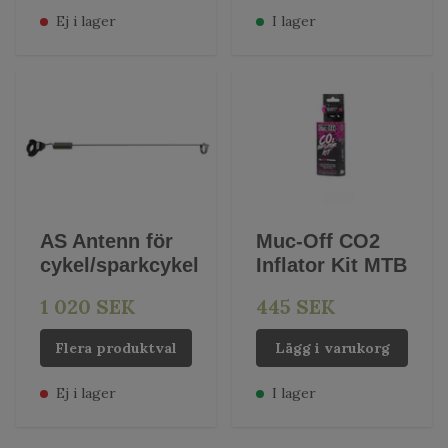
Ej i lager
I lager
AS Antenn för
Muc-Off CO2
cykel/sparkcykel
Inflator Kit MTB
1 020 SEK
445 SEK
Flera produktval
Lägg i varukorg
Ej i lager
I lager