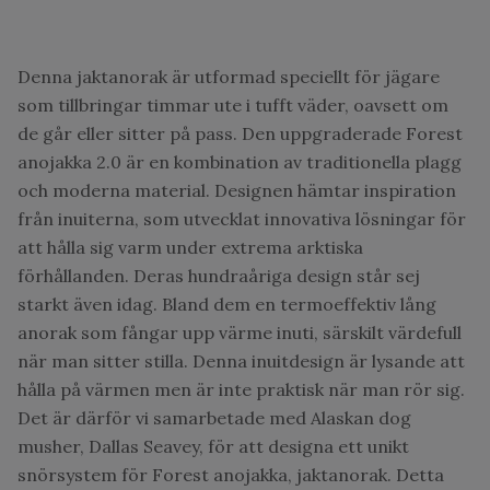
Denna jaktanorak är utformad speciellt för jägare
som tillbringar timmar ute i tufft väder, oavsett om
de går eller sitter på pass. Den uppgraderade Forest
anojakka 2.0 är en kombination av traditionella plagg
och moderna material. Designen hämtar inspiration
från inuiterna, som utvecklat innovativa lösningar för
att hålla sig varm under extrema arktiska
förhållanden. Deras hundraåriga design står sej
starkt även idag. Bland dem en termoeffektiv lång
anorak som fångar upp värme inuti, särskilt värdefull
när man sitter stilla. Denna inuitdesign är lysande att
hålla på värmen men är inte praktisk när man rör sig.
Det är därför vi samarbetade med Alaskan dog
musher, Dallas Seavey, för att designa ett unikt
snörsystem för Forest anojakka, jaktanorak. Detta