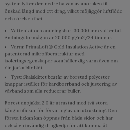
system lyfter den nedre halvan av anoraken till
önskad längd med ett drag, vilket möjliggör luftflöde
och rörelsefrihet.
Vattentät och andningsbar: 30.000 mm vattentät.
Andningsförmågan är 20 000 g/m2/24 timmar.
Varm: PrimaLoft® Gold Insulation Active är en
patenterad mikrofiberstruktur med
isoleringsegenskaper som håller dig varm även om
din jacka blir blöt.
Tyst: Skalskiktet består av borstad polyester,
knappar istället för kardborrband och justering av
vävband som alla reducerar buller.
Forest anojakka 2.0 är utrustad med två stora
kängurufickor för förvaring av din utrustning. Den
första fickan kan öppnas från båda sidor och har
också en invändig dragkedja för att komma åt