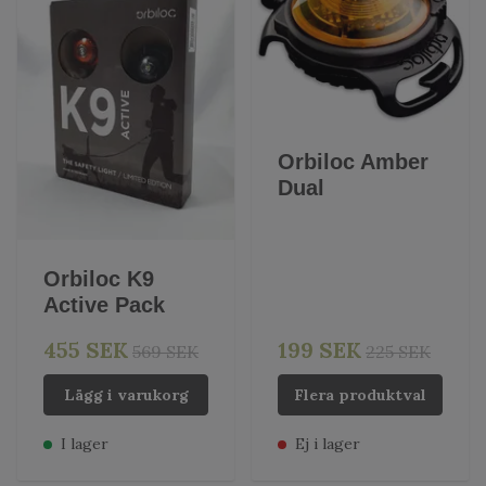
Orbiloc Amber
Dual
Orbiloc K9
Active Pack
455 SEK
199 SEK
569 SEK
225 SEK
Lägg i varukorg
Flera produktval
I lager
Ej i lager