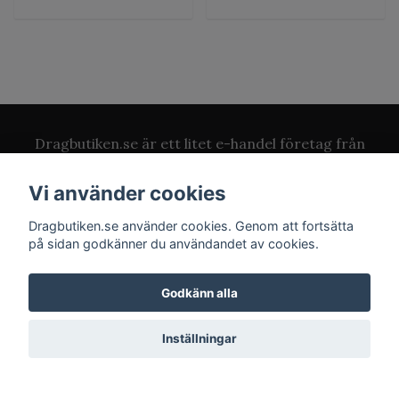
Dragbutiken.se är ett litet e-handel företag från
Dalarna. Med ett brett utbud av produkter både
för nybörjare och proffs.
Vi använder cookies
Dragbutiken.se använder cookies. Genom att fortsätta
på sidan godkänner du användandet av cookies.
Godkänn alla
Läs mer
Kontakt
Inställningar
Köpvillkor