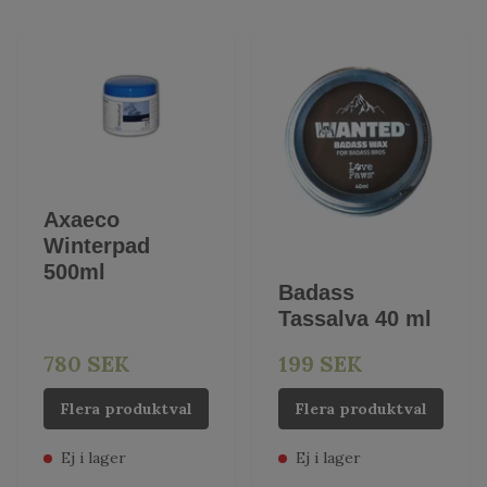
Axaeco
Winterpad
500ml
Badass
Tassalva 40 ml
780 SEK
199 SEK
Flera produktval
Flera produktval
Ej i lager
Ej i lager