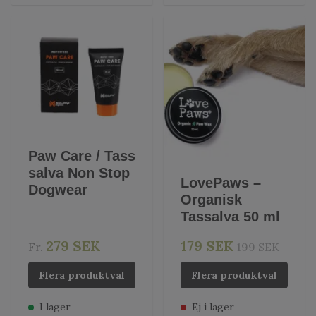
Paw Care / Tass
salva Non Stop
LovePaws –
Dogwear
Organisk
Tassalva 50 ml
279 SEK
179 SEK
Fr.
199 SEK
Flera produktval
Flera produktval
I lager
Ej i lager