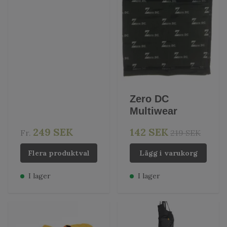
Zero DC
Multiwear
249 SEK
142 SEK
Fr.
219 SEK
Flera produktval
Lägg i varukorg
I lager
I lager