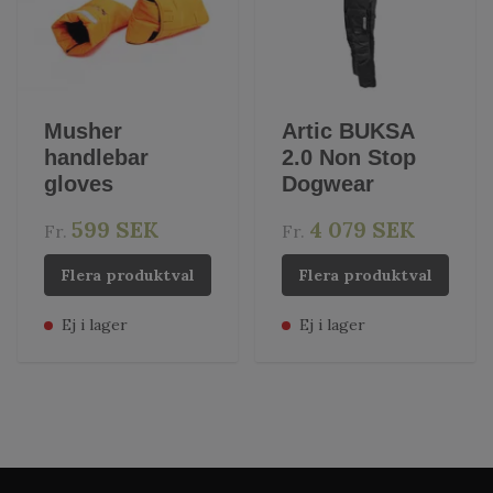
Musher
Artic BUKSA
handlebar
2.0 Non Stop
gloves
Dogwear
599 SEK
4 079 SEK
Fr.
Fr.
Flera produktval
Flera produktval
Ej i lager
Ej i lager