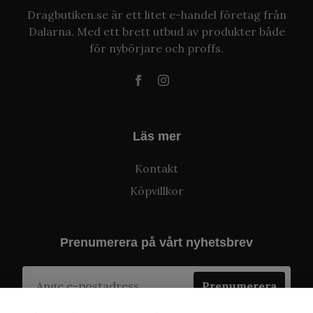
Dragbutiken.se är ett litet e-handel företag från
Dalarna. Med ett brett utbud av produkter både
för nybörjare och proffs.
Läs mer
Kontakt
Köpvillkor
Prenumerera på vårt nyhetsbrev
Prenumerera